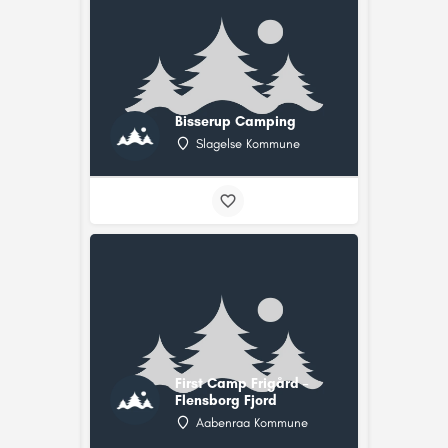
Bisserup Camping
Slagelse Kommune
First Camp Frigård –
Flensborg Fjord
Aabenraa Kommune