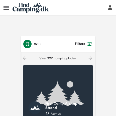
Filters
WiFi
Viser
227
campingpladser
First Camp Ajstrup
Strand
Aarhus