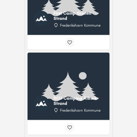
First Camp Grenen
Strand
Frederikshavn Kommune
DCU-Camping Ålbæk
Strand
Frederikshavn Kommune