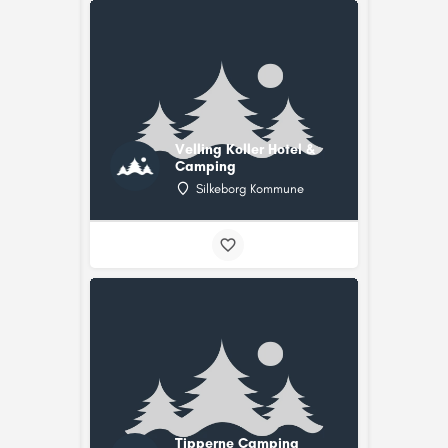
Velling Koller Hotel &
Camping
Silkeborg Kommune
Tipperne Camping