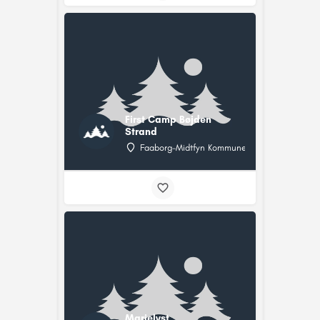
First Camp Bøjden
Strand
Faaborg-Midtfyn Kommune
Marielyst