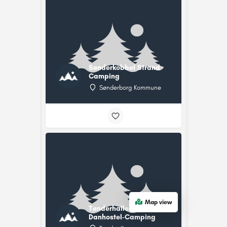
Sønderkobbel Strand
Camping
Sønderborg Kommune
Map view
Tønderhallerne-
Danhostel-Camping