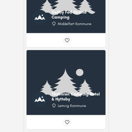
Vejlby Fed Strand
Camping
Middelfart Kommune
Thyborøn Camping Hotel
& Hytteby
Lemvig Kommune