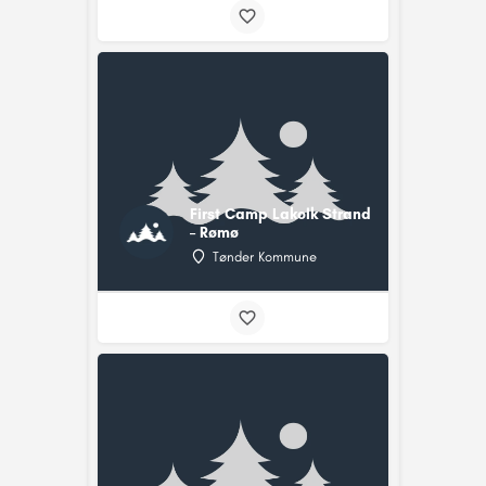
First Camp Lakolk Strand
– Rømø
Tønder Kommune