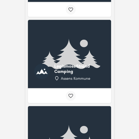
LøgismoseStrand
Camping
Assens Kommune