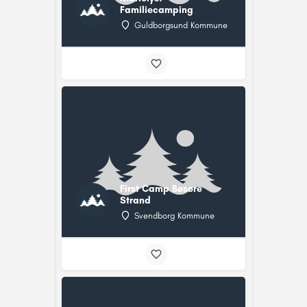
Familiecamping
Guldborgsund Kommune
First Camp Bøsøre
Strand
Svendborg Kommune