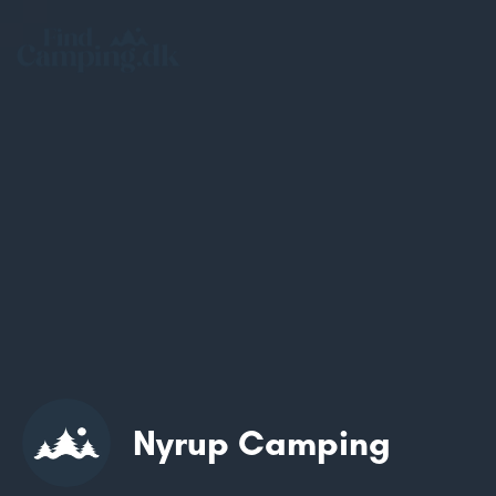
Nyrup Camping