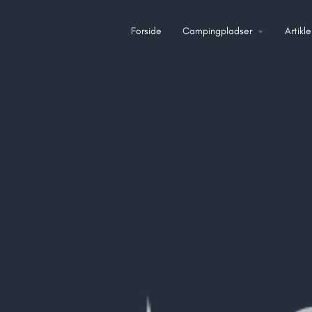
Forside
Campingpladser
Artikle