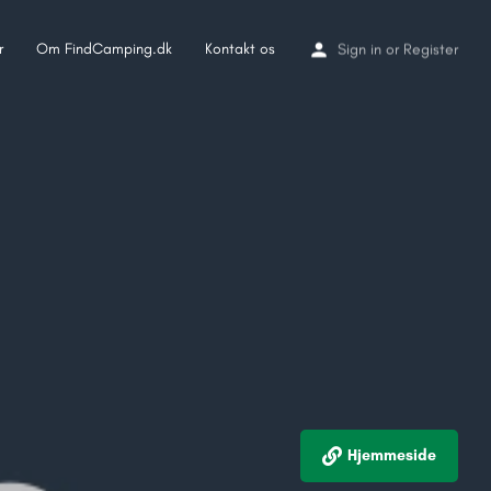
r
Om FindCamping.dk
Kontakt os
Sign in
or
Register
Hjemmeside