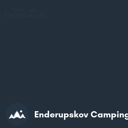
Enderupskov Campin