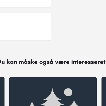
Du kan måske også være interesseret 