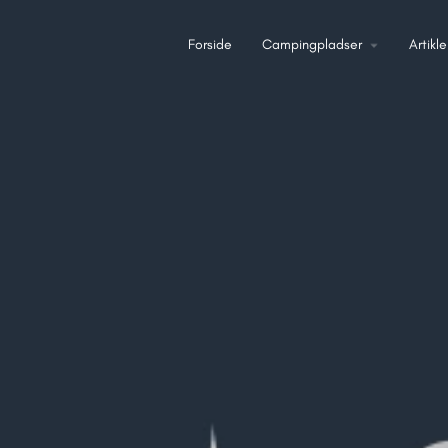
Forside
Campingpladser
Artikle