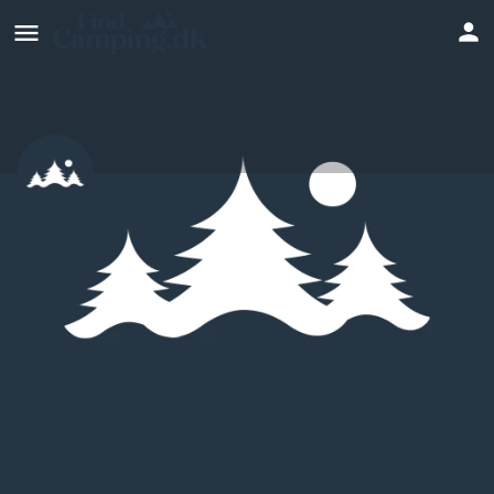
Saltum Strand Camping
Hjemmeside
Profil
Anmeldelser
0
Skriv en anmeldelse
Del
Bookmark