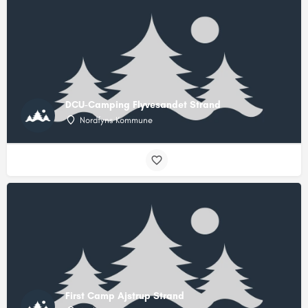
DCU-Camping Flyvesandet Strand
Nordfyns Kommune
First Camp Ajstrup Strand