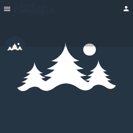
Helnæs Camping
Hjemmeside
Profil
Anmeldelser
0
Skriv en anmeldelse
Del
Bookmark