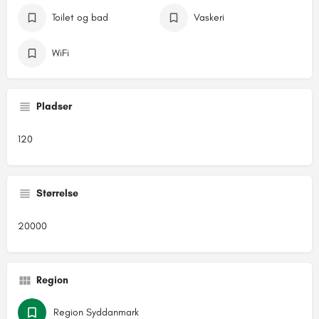
Toilet og bad
Vaskeri
WiFi
Pladser
120
Størrelse
20000
Region
Region Syddanmark