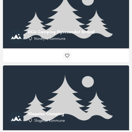
DCU-Camping Flyvesandet Strand
Nordfyns Kommune
Slagelse Camping
Slagelse Kommune