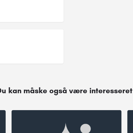
Du kan måske også være interesseret 