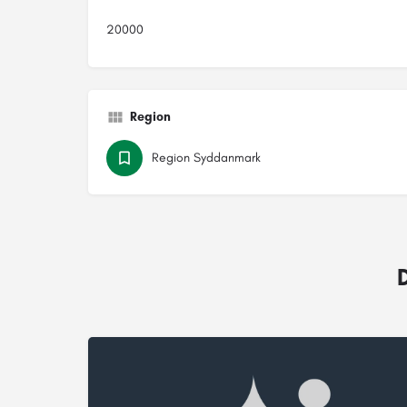
20000
Region
Region Syddanmark