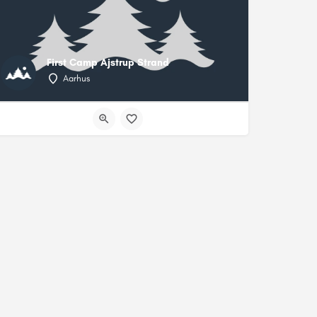
First Camp Ajstrup Strand
Aarhus