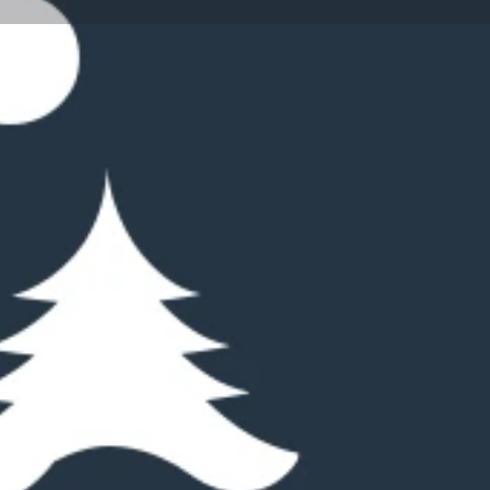
ide
+
−