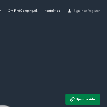
r
Om FindCamping.dk
Kontakt os
Sign in
or
Register
Hjemmeside