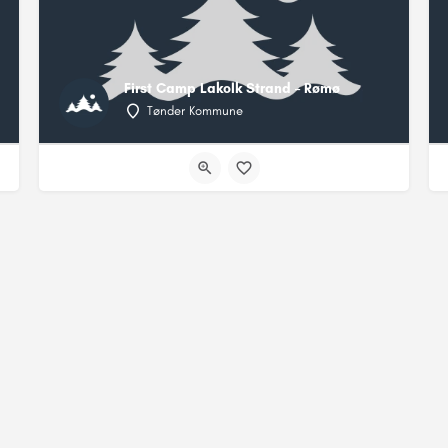
First Camp Lakolk Strand – Rømø
Tønder Kommune