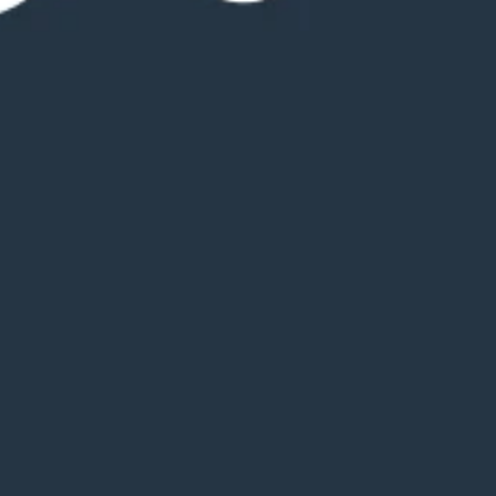
Leaflet
|
©
OpenStreetMap
contributors
danmark, Danmark
Get Directions