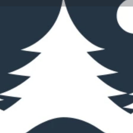
Profil
Anmeldelser
0
kriv en anmeldelse
Del
Bookmark
Hjemmes
Placering
 nordligste campingplads
enlig sandstrand. Med 310
roen tæt på naturen, mens
handicapfaciliteter, køkken og
estilling gør opholdet nemt, og
r har egne servicestationer, og
t rundt – perfekt til
ægte nordfynsk manér.