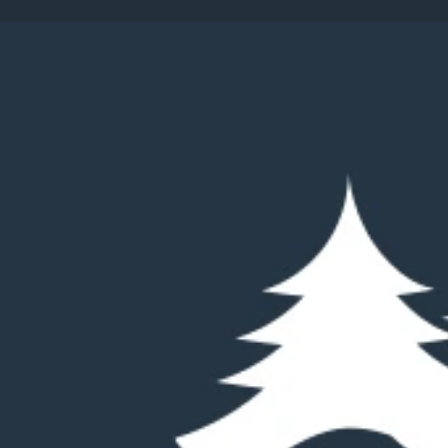
S
Beskrivelse
DCU-Camping Flyvesandet Strand ligger som Nordfyns
direkte ved vandet, bare få skridt fra en bred, børnev
strømførte standpladser blandt skov og klitter får du 
moderne servicebygninger rummer familiebaderum med 
vaskeri. Pladsens velassorterede butik og daglig brødb
børn kan boltre sig på legepladsen. Autocamper-gæste
gratis WiFi dækker hele området. Hunde er velkomne åre
familieferier med strand, skov og naturoplevelser på 