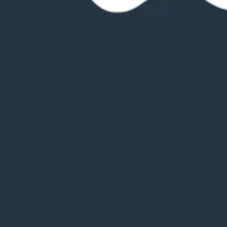
Faciliteter
Autocamper faciliteter
Badestrand
Legeplads
Familiebaderum / Handicapfac
Vaskeri
WiFi
Pladser
310
Størrelse