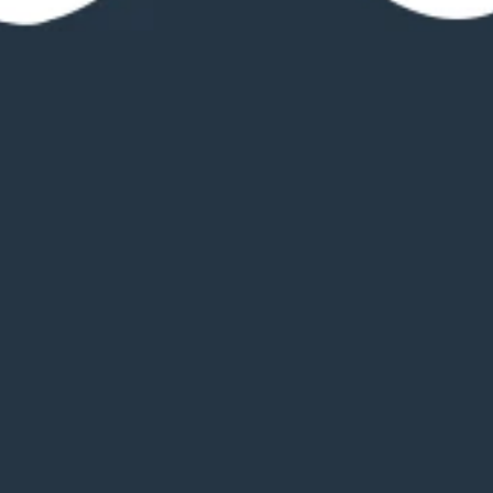
Butik
Nordfyns Kommune, Region Syd
iliteter
Toilet og bad
Hunde tilladt