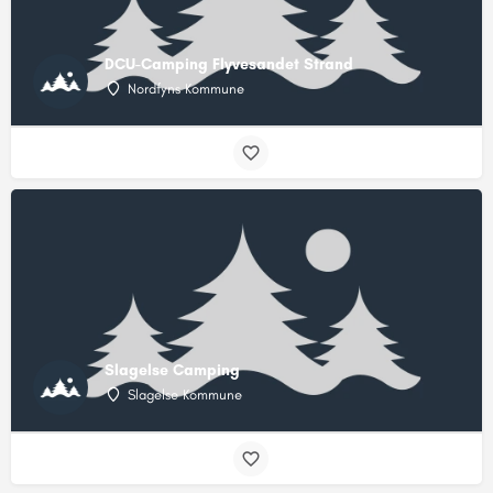
DCU-Camping Flyvesandet Strand
Nordfyns Kommune
Slagelse Camping
Slagelse Kommune