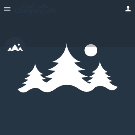
Houstrup Camping
Hjemmeside
Profil
Anmeldelser
0
Skriv en anmeldelse
Del
Bookmark