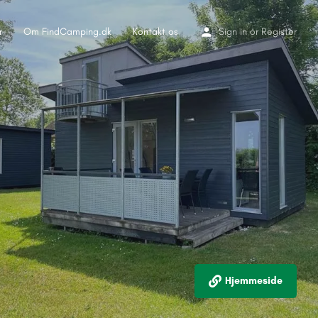
r
Om FindCamping.dk
Kontakt os
Sign in
or
Register
Hjemmeside