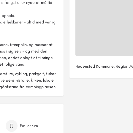
s fangst eller nyde et måltid i
e ophold.
e lækkerier – altid med venlig
bane, trampolin, og masser af
lads i sig selv – og med den
en, er det oplagt at tilbringe
et rolige vand.
Hedensted Kommune, Region Mid
ture, cykling, parkgolf, fiskeri
e øens historie, kirken, lokale
i gåafstand fra campingpladsen.
Fællesrum