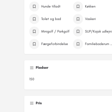
Hunde tilladt
Køkken
Toilet og bad
Vaskeri
Minigolf / Parkgolf
SU
Færgeforbindelse
Familiebaderum / Handicapfac
Pladser
150
Pris