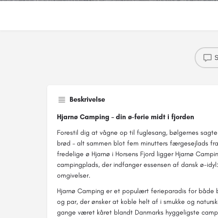
S
Beskrivelse
Hjarnø Camping – din ø-ferie midt i fjorden
Forestil dig at vågne op til fuglesang, bølgernes sagte
brød – alt sammen blot fem minutters færgesejlads fra 
fredelige ø Hjarnø i Horsens Fjord ligger Hjarnø Campin
campingplads, der indfanger essensen af dansk ø-idyl:
omgivelser.
Hjarnø Camping er et populært ferieparadis for både bø
og par, der ønsker at koble helt af i smukke og naturs
gange været kåret blandt Danmarks hyggeligste camp