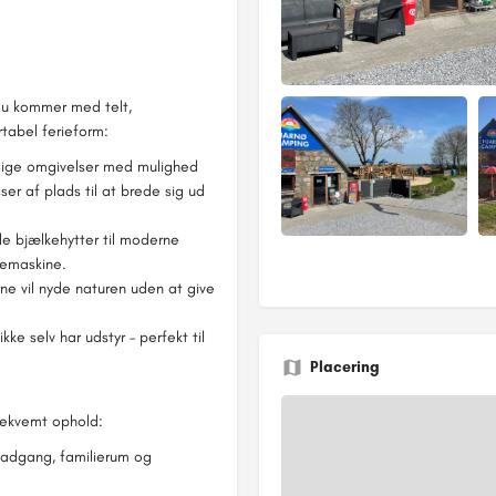
du kommer med telt,
tabel ferieform:
olige omgivelser med mulighed
er af plads til at brede sig ud
kle bjælkehytter til moderne
kemaskine.
ne vil nyde naturen uden at give
ke selv har udstyr – perfekt til
Placering
bekvemt ophold:
padgang, familierum og