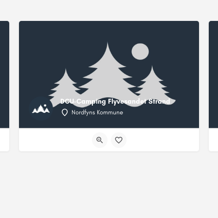
DCU-Camping Flyvesandet Strand
Nordfyns Kommune