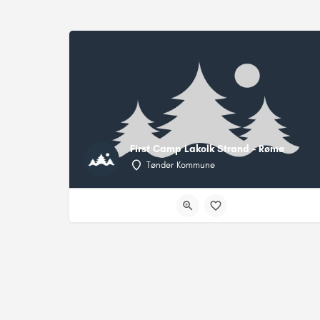
First Camp Lakolk Strand – Rømø
Tønder Kommune