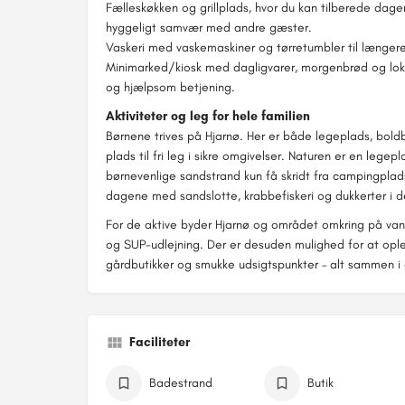
Fælleskøkken og grillplads, hvor du kan tilberede dagen
hyggeligt samvær med andre gæster.
Vaskeri med vaskemaskiner og tørretumbler til længer
Minimarked/kiosk med dagligvarer, morgenbrød og lokal
og hjælpsom betjening.
Aktiviteter og leg for hele familien
Børnene trives på Hjarnø. Her er både legeplads, bold
plads til fri leg i sikre omgivelser. Naturen er en legep
børnevenlige sandstrand kun få skridt fra campingplads
dagene med sandslotte, krabbefiskeri og dukkerter i d
For de aktive byder Hjarnø og området omkring på vandre
og SUP-udlejning. Der er desuden mulighed for at oplev
gårdbutikker og smukke udsigtspunkter – alt sammen 
Faciliteter
Badestrand
Butik