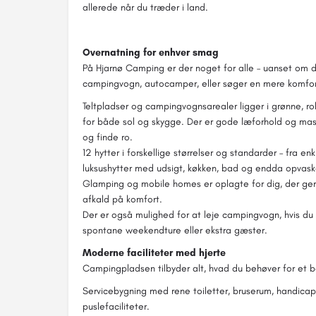
allerede når du træder i land.
Overnatning for enhver smag
På Hjarnø Camping er der noget for alle – uanset om 
campingvogn, autocamper, eller søger en mere komfor
Teltpladser og campingvognsarealer ligger i grønne, r
for både sol og skygge. Der er gode læforhold og mass
og finde ro.
12 hytter i forskellige størrelser og standarder – fra en
luksushytter med udsigt, køkken, bad og endda opvas
Glamping og mobile homes er oplagte for dig, der ger
afkald på komfort.
Der er også mulighed for at leje campingvogn, hvis du ik
spontane weekendture eller ekstra gæster.
Moderne faciliteter med hjerte
Campingpladsen tilbyder alt, hvad du behøver for et 
Servicebygning med rene toiletter, bruserum, handica
puslefaciliteter.