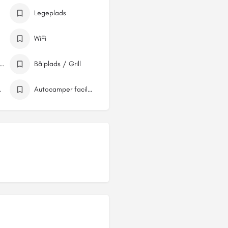
Legeplads
WiFi
P/Kajak udlejning
Bålplads / Grill
iliteter
Autocamper faciliteter