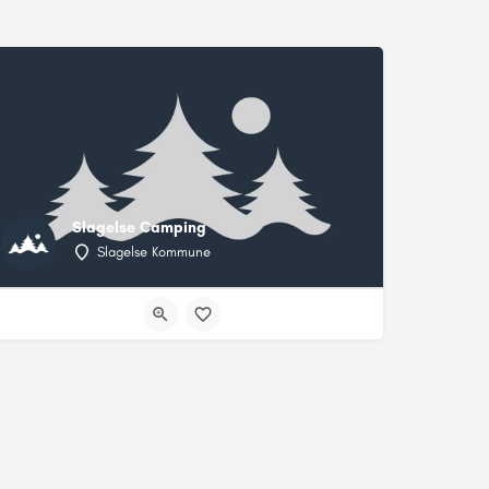
Slagelse Camping
Slagelse Kommune