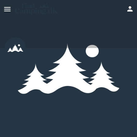
Vemmetofte Strand Camping
Hjemmeside
Profil
Anmeldelser
0
Skriv en anmeldelse
Del
Bookmark