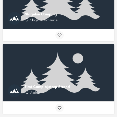
Slagelse Camping
Slagelse Kommune
First Camp Ajstrup Strand
Aarhus