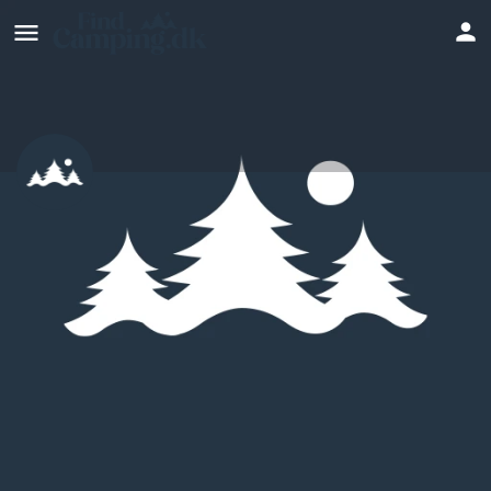
Teglværksgårdens Camping
Hjemmeside
Profil
Anmeldelser
0
Skriv en anmeldelse
Del
Bookmark