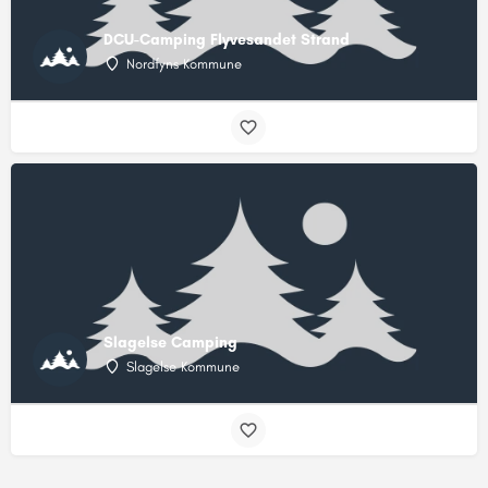
DCU-Camping Flyvesandet Strand
Nordfyns Kommune
Slagelse Camping
Slagelse Kommune