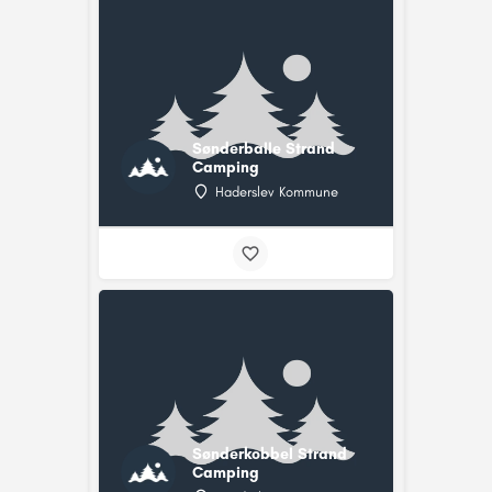
Sønderballe Strand
Camping
Haderslev Kommune
Sønderkobbel Strand
Camping