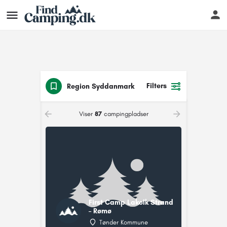
Filters
Region Syddanmark
Viser
87
campingpladser
First Camp Lakolk Strand
– Rømø
Tønder Kommune