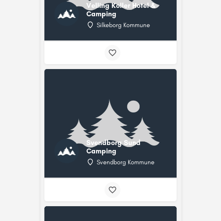
Velling Koller Hotel &
Camping
Silkeborg Kommune
Svendborg Sund
Camping
Svendborg Kommune