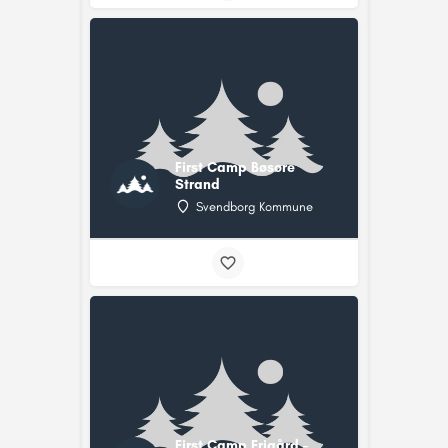
First Camp Bøsøre
Strand
Svendborg Kommune
First Camp Frigård –