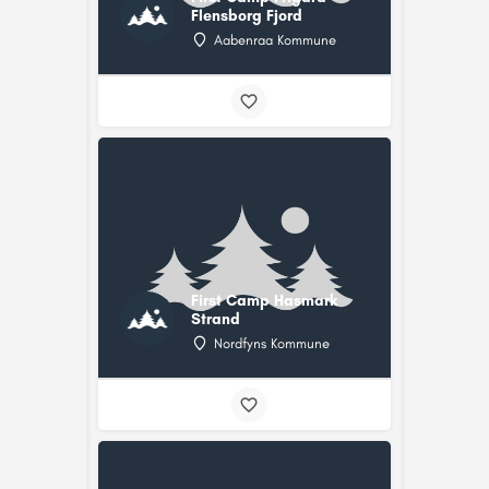
Flensborg Fjord
Aabenraa Kommune
First Camp Hasmark
Strand
Nordfyns Kommune