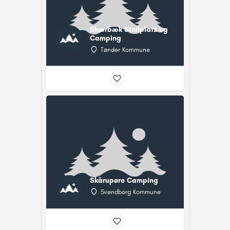
Skærbæk Stellplatz og
Camping
Tønder Kommune
Skårupøre Camping
Svendborg Kommune