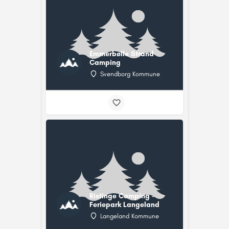
Emmerbølle Strand
Camping
Svendborg Kommune
Ristinge Camping –
Feriepark Langeland
Langeland Kommune