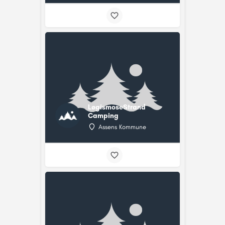
LøgismoseStrand
Camping
Assens Kommune