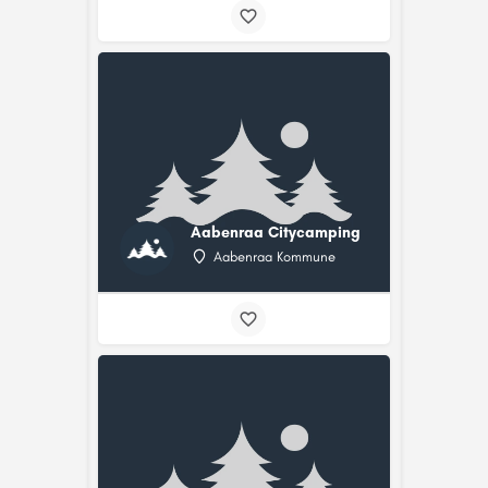
Aabenraa Citycamping
Aabenraa Kommune