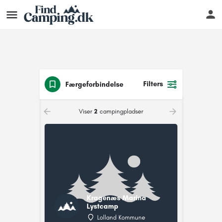
Filters
Færgeforbindelse
Viser
2
campingpladser
Kragenæs Marina
Lystcamp
Lolland Kommune