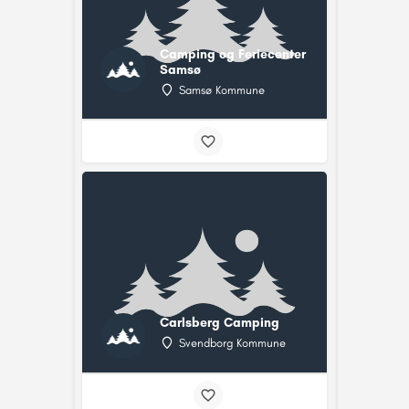
Camping og Feriecenter
Samsø
Samsø Kommune
Carlsberg Camping
Svendborg Kommune