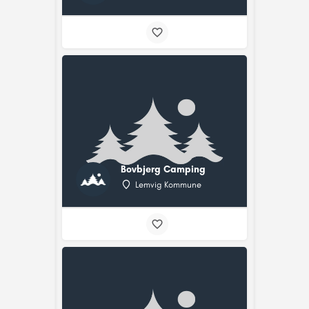
Bovbjerg Camping
Lemvig Kommune