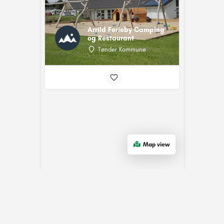
Arrild Ferieby Camping
og Restaurant
Tønder Kommune
Map view